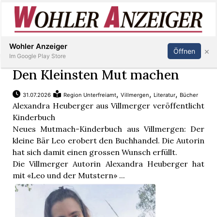
Inserieren
Abonnieren
Anmelden
Wohler Anzeiger
×
Öffnen
Im Google Play Store
Den Kleinsten Mut machen
,
,
,
31.07.2026
Region Unterfreiamt
Villmergen
Literatur
Bücher
Immobilien
Alexandra Heuberger aus Villmerger veröffentlicht
Kinderbuch
Veranstaltungen
Neues Mutmach-Kinderbuch aus Villmergen: Der
kleine Bär Leo erobert den Buchhandel. Die Autorin
hat sich damit einen grossen Wunsch erfüllt.
Stellen
Die Villmerger Autorin Alexandra Heuberger hat
mit «Leo und der Mutstern» ...
E-
Paper
Newsletter