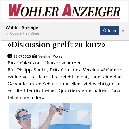
Inserieren
Abonnieren
Anmelden
Wohler Anzeiger
×
Öffnen
Im Google Play Store
«Diskussion greift zu kurz»
,
28.07.2026
Vereine
Wohlen
Immobilien
Ensembles statt Häuser schützen
Für Philipp Simka, Präsident des Vereins «Schöner
Veranstaltungen
Wohlen», ist klar: Es reicht nicht, nur einzelne
Gebäude unter Schutz zu stellen. Viel wichtiger sei
es, die Identität eines Quartiers zu erhalten. Dazu
Stellen
fehlen noch die ...
E-
Paper
Newsletter