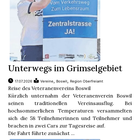
App
hlen
ten
Unterwegs im Grimselgebiet
,
,
17.07.2026
Vereine
Boswil
Region Oberfreiamt
emgarten
Reise des Veteranenvereins Boswil
Kürzlich unternahm der Veteranenverein Boswil
seinen traditionellen Vereinsausflug. Bei
hochsommerlichen Temperaturen versammelten
len
sich die 58 Teilnehmerinnen und Teilnehmer und
brachen in zwei Cars zur Tagesreise auf.
Die Fahrt führte zunächst ...