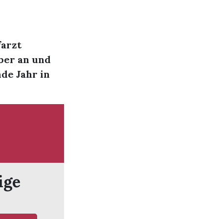
farzt
mber an und
de Jahr in
ige