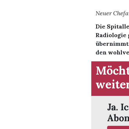
Neuer Chefar
Die Spital
Radiologie 
übernimmt d
den wohlve
Möcht
weite
Ja. I
Abon