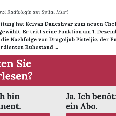
zt Radiologie am Spital Muri
leitung hat Keivan Daneshvar zum neuen Che
gewählt. Er tritt seine Funktion am 1. Deze
ie Nachfolge von Dragoljub Pisteljic, der En
rdienten Ruhestand ...
en Sie
rlesen?
ch bin
Ja. Ich benöt
nent.
ein Abo.