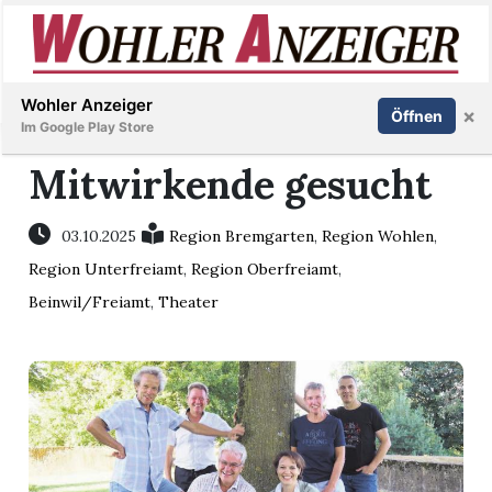
Inserieren
Abonnieren
Anmelden
Wohler Anzeiger
×
Öffnen
Im Google Play Store
Mitwirkende gesucht
Immobilien
03.10.2025
Region Bremgarten
,
Region Wohlen
,
Region Unterfreiamt
,
Region Oberfreiamt
,
Veranstaltungen
Beinwil/Freiamt
,
Theater
Stellen
E-
Paper
Newsletter