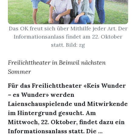
App
hlen
Das OK freut sich über Mithilfe jeder Art. Der
Informationsanlass findet am 22. Oktober
statt. Bild: zg
Freilichttheater in Beinwil nächsten
ten
Sommer
emgarten
Für das Freilichttheater «Keis Wunder
– es Wunder» werden
Laienschauspielende und Mitwirkende
im Hintergrund gesucht. Am
len
Mittwoch, 22. Oktober, findet dazu ein
Informationsanlass statt. Die ...