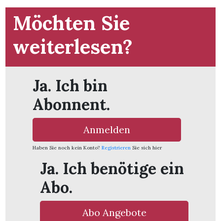
Möchten Sie
weiterlesen?
Ja. Ich bin
Abonnent.
Anmelden
Haben Sie noch kein Konto?
Registrieren
Sie sich hier
Ja. Ich benötige ein
en
Abo.
Abo Angebote