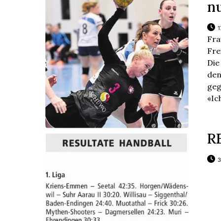
n
1
Fra
Fre
Die
den
geg
«Ic
R
3