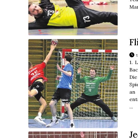
Man
Fl
1
1. 
Bac
Die
Spi
an 
ent
...
Je