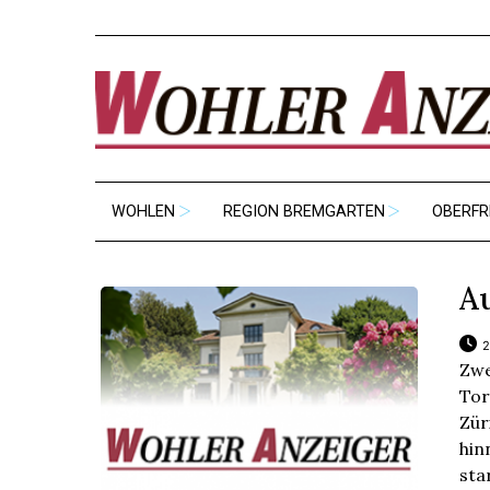
WOHLEN
REGION BREMGARTEN
OBERFR
Au
2
Zwe
Tor
Zür
hin
st