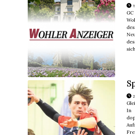
1
GC 
Woh
des
Neu
des
sich
Sp
2
Gle
In
dop
Auf
Fre