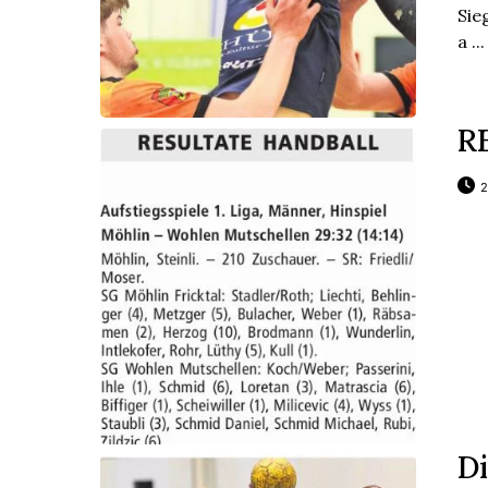
Sie
a ...
R
2
D