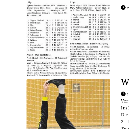
2
W
1
Ver
Im 
Die
2. 
Tea