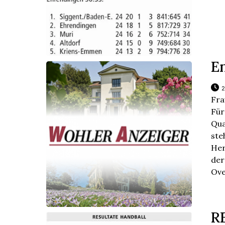
E
2
Fra
Für
Qua
ste
Her
der
Ove 
R