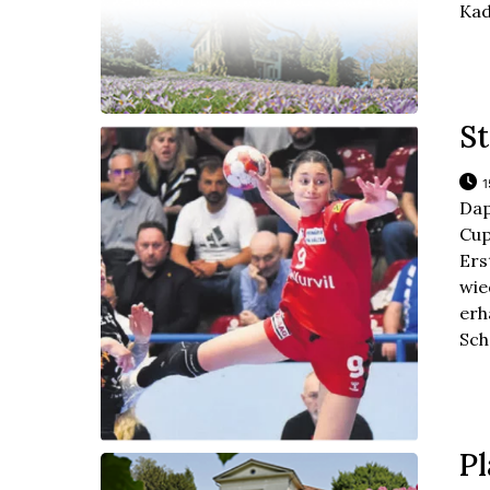
Kad
St
1
Da
Cup
Ers
wie
erh
Sch
Pl