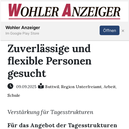
Inserieren
Abonnieren
Anmelden
Wohler Anzeiger
×
Öffnen
Im Google Play Store
Zuverlässige und
flexible Personen
Immobilien
gesucht
Veranstaltungen
09.09.2025
Buttwil
,
Region Unterfreiamt
,
Arbeit
,
Stellen
Schule
E-
Verstärkung für Tagesstrukturen
Paper
Für das Angebot der Tagesstrukturen
Newsletter