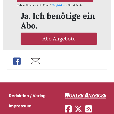
Haben Sie noch kein Konto?
Registrieren
Sie sich hier
Ja. Ich benötige ein
Abo.
Abo Angebote
Share
Share
en
Redaktion / Verlag
Impressum