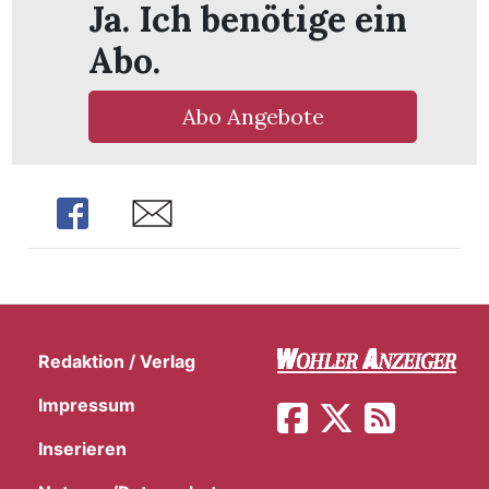
Ja. Ich benötige ein
Abo.
Abo Angebote
Share
Share
Redaktion / Verlag
en
Impressum
Inserieren