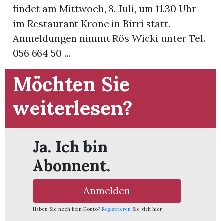
findet am Mittwoch, 8. Juli, um 11.30 Uhr
im Restaurant Krone in Birri statt.
App
Anmeldungen nimmt Rös Wicki unter Tel.
hlen
056 664 50 ...
Möchten Sie
weiterlesen?
ten
emgarten
Ja. Ich bin
Abonnent.
len
Anmelden
Haben Sie noch kein Konto?
Registrieren
Sie sich hier