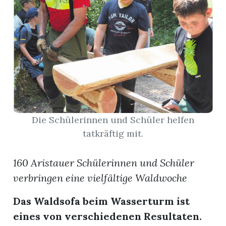
App
hlen
ten
Die Schülerinnen und Schüler helfen
tatkräftig mit.
emgarten
160 Aristauer Schülerinnen und Schüler
verbringen eine vielfältige Waldwoche
len
Das Waldsofa beim Wasserturm ist
eines von verschiedenen Resultaten.