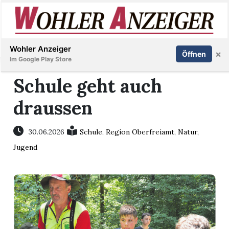
Inserieren
Abonnieren
Anmelden
Wohler Anzeiger
×
Öffnen
Im Google Play Store
Schule geht auch
draussen
Immobilien
Veranstaltungen
30.06.2026
Schule
,
Region Oberfreiamt
,
Natur
,
Jugend
Stellen
E-
Paper
Newsletter