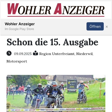
Inserieren
Abonnieren
Anmelden
Wohler Anzeiger
×
Öffnen
Im Google Play Store
Schon die 15. Ausgabe
Immobilien
09.09.2025
Region Unterfreiamt
,
Niederwil
,
Motorsport
Veranstaltungen
Stellen
E-
Paper
Newsletter