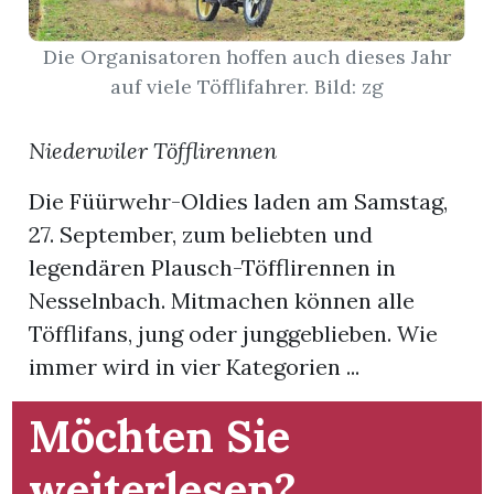
App
Die Organisatoren hoffen auch dieses Jahr
auf viele Töfflifahrer. Bild: zg
hlen
Niederwiler Töfflirennen
Die Füürwehr-Oldies laden am Samstag,
ten
27. September, zum beliebten und
legendären Plausch-Töfflirennen in
Nesselnbach. Mitmachen können alle
emgarten
Töfflifans, jung oder junggeblieben. Wie
immer wird in vier Kategorien ...
len
Möchten Sie
weiterlesen?