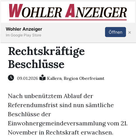
Inserieren
Abonnieren
Anmelden
Wohler Anzeiger
×
Öffnen
Im Google Play Store
Rechtskräftige
Beschlüsse
Immobilien
Veranstaltungen
09.01.2026
Kallern
,
Region Oberfreiamt
Nach unbenütztem Ablauf der
Stellen
Referendumsfrist sind nun sämtliche
E-
Beschlüsse der
Paper
Einwohnergemeindeversammlung vom 21.
November in Rechtskraft erwachsen.
Newsletter