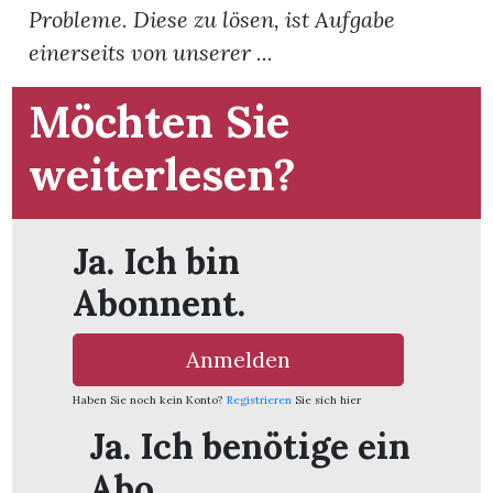
Probleme. Diese zu lösen, ist Aufgabe
einerseits von unserer ...
App
hlen
Möchten Sie
weiterlesen?
ten
Ja. Ich bin
Abonnent.
emgarten
Anmelden
Haben Sie noch kein Konto?
Registrieren
Sie sich hier
len
Ja. Ich benötige ein
Abo.