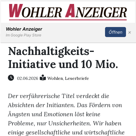
Inserieren
Abonnieren
Anmelden
Wohler Anzeiger
×
Öffnen
Im Google Play Store
Nachhaltigkeits-
Initiative und 10 Mio.
Immobilien
Veranstaltungen
02.06.2026
Wohlen
,
Leserbriefe
Der verführerische Titel verdeckt die
Stellen
Absichten der Initianten. Das Fördern von
E-
Ängsten und Emotionen löst keine
Paper
Probleme, nur Unsicherheiten. Wir haben
einige gesellschaftliche und wirtschaftliche
Newsletter