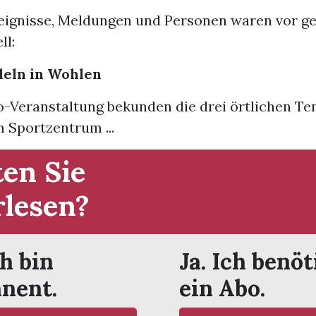
eignisse, Meldungen und Personen waren vor g
ll:
deln in Wohlen
o-Veranstaltung bekunden die drei örtlichen Te
 Sportzentrum ...
en Sie
rlesen?
ch bin
Ja. Ich benöt
nent.
ein Abo.