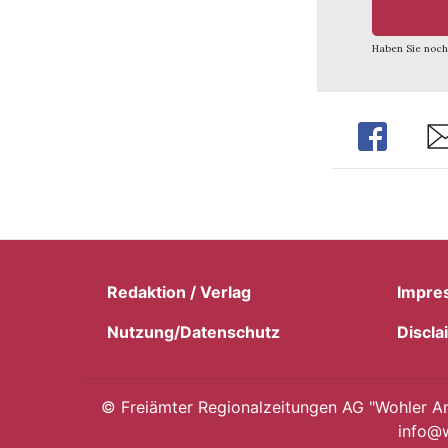
Haben Sie noch
Share
Sh
Redaktion / Verlag
Impre
Nutzung/Datenschutz
Discla
©
Freiämter Regionalzeitungen AG "Wohler Anz
info@w