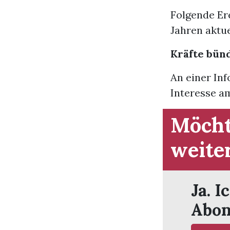
Folgende Er
Jahren aktue
Kräfte bün
An einer Inf
Interesse am
Möcht
weite
Ja. I
Abon