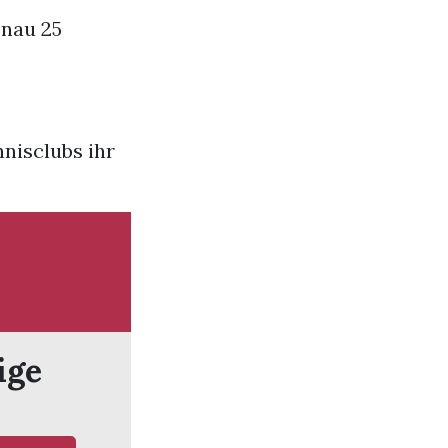
enau 25
nnisclubs ihr
ige