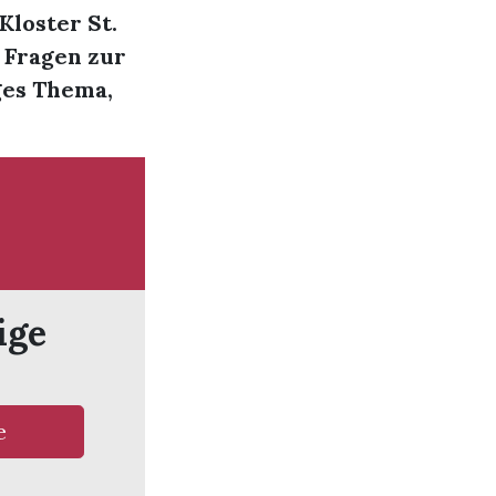
loster St.
 Fragen zur
ges Thema,
ige
e