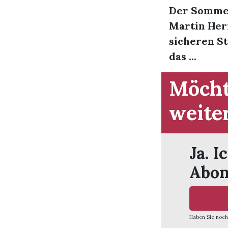
Der Sommer
Martin Her
sicheren S
das ...
Möcht
weite
Ja. I
Abon
Haben Sie noch