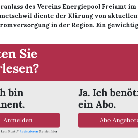
anlass des Vereins Energiepool Freiamt im K
metschwil diente der Klärung von aktuellen
tromversorgung in der Region. Ein gewichti
en Sie
rlesen?
ch bin
Ja. Ich benöt
nent.
ein Abo.
Anmelden
Abo Angebot
 kein Konto?
Registrieren
Sie sich hier