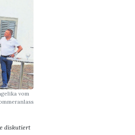
ngelika vom
 Sommeranlass
 diskutiert