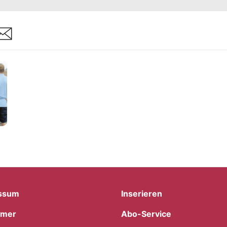
are
ssum
Inserieren
imer
Abo-Service