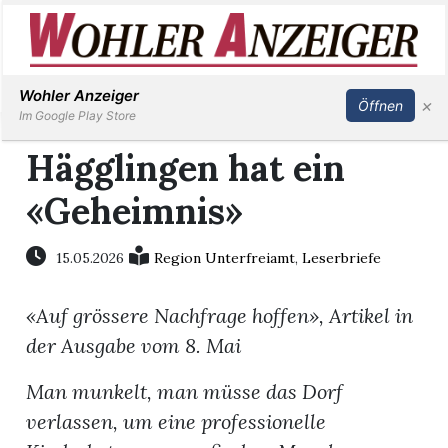
Inserieren
Abonnieren
Anmelden
Wohler Anzeiger
×
Öffnen
Im Google Play Store
Hägglingen hat ein
«Geheimnis»
Immobilien
Veranstaltungen
15.05.2026
Region Unterfreiamt
,
Leserbriefe
«Auf grössere Nachfrage hoffen», Artikel in
Stellen
der Ausgabe vom 8. Mai
E-
Man munkelt, man müsse das Dorf
Paper
verlassen, um eine professionelle
Newsletter