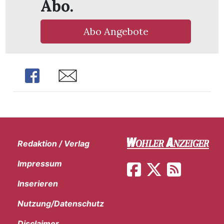
Abo.
Abo Angebote
Share
Share
Redaktion / Verlag
Impressum
en
Inserieren
Nutzung/Datenschutz
Disclaimer