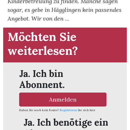
Kinderbetreuung zu finden. Manche sagen
sogar, es gebe in Hägglingen kein passendes
App
Angebot. Wir von den ...
hlen
Möchten Sie
weiterlesen?
ten
Ja. Ich bin
emgarten
Abonnent.
Anmelden
len
Haben Sie noch kein Konto?
Registrieren
Sie sich hier
Ja. Ich benötige ein