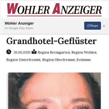
Inserieren
Abonnieren
Anmelden
Wohler Anzeiger
×
Öffnen
Im Google Play Store
Grandhotel-Geflüster
Immobilien
26.06.2026
Region Bremgarten
,
Region Wohlen
,
Region Unterfreiamt
,
Region Oberfreiamt
,
Kolumne
Veranstaltungen
Stellen
E-
Paper
Newsletter