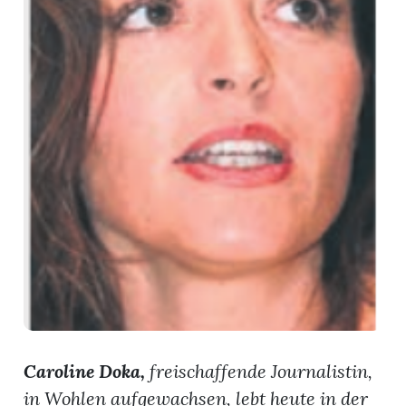
App
hlen
ten
emgarten
len
Caroline Doka,
freischaffende Journalistin,
in Wohlen aufgewachsen, lebt heute in der