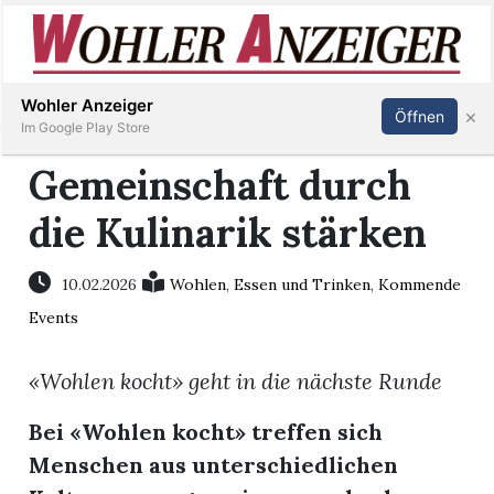
Inserieren
Abonnieren
Anmelden
Wohler Anzeiger
×
Öffnen
Im Google Play Store
Gemeinschaft durch
die Kulinarik stärken
Immobilien
Veranstaltungen
10.02.2026
Wohlen
,
Essen und Trinken
,
Kommende
Events
Stellen
«Wohlen kocht» geht in die nächste Runde
E-
Bei «Wohlen kocht» treffen sich
Paper
Menschen aus unterschiedlichen
Newsletter