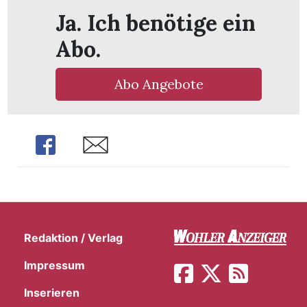
Ja. Ich benötige ein
Abo.
Abo Angebote
Share
Share
Redaktion / Verlag
en
Impressum
Inserieren