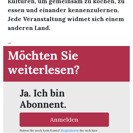
Kulturen, um gemeinsam zu kochen, zu
essen und einander kennenzulernen.
App
Jede Veranstaltung widmet sich einem
hlen
anderen Land.
...
Möchten Sie
ten
weiterlesen?
emgarten
Ja. Ich bin
Abonnent.
len
Anmelden
Haben Sie noch kein Konto?
Registrieren
Sie sich hier