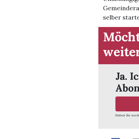
Gemeinderats
selber start
Möcht
weite
Ja. I
Abon
Haben Sie noch