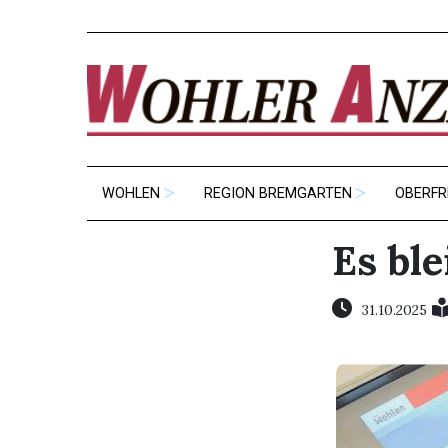
WOHLEN
REGION BREMGARTEN
OBERFR
Es ble
31.10.2025