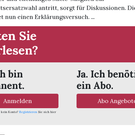
ersatzwahl antritt, sorgt für Diskussionen. Di
et nun einen Erklärungsversuch. ...
en Sie
rlesen?
ch bin
Ja. Ich benöt
nent.
ein Abo.
Anmelden
Abo Angebot
 kein Konto?
Registrieren
Sie sich hier