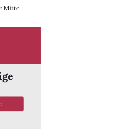
e Mitte
ige
e