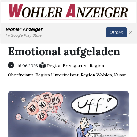
Inserieren
Abonnieren
Anmelden
Wohler Anzeiger
×
Öffnen
Im Google Play Store
Emotional aufgeladen
Immobilien
16.06.2026
Region Bremgarten
,
Region
Oberfreiamt
,
Region Unterfreiamt
,
Region Wohlen
,
Kunst
Veranstaltungen
Stellen
E-
Paper
Newsletter