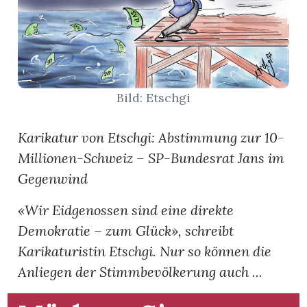
App
hlen
Bild: Etschgi
Karikatur von Etschgi: Abstimmung zur 10-
ten
Millionen-Schweiz – SP-Bundesrat Jans im
Gegenwind
emgarten
«Wir Eidgenossen sind eine direkte
Demokratie – zum Glück», schreibt
Karikaturistin Etschgi. Nur so können die
len
Anliegen der Stimmbevölkerung auch ...