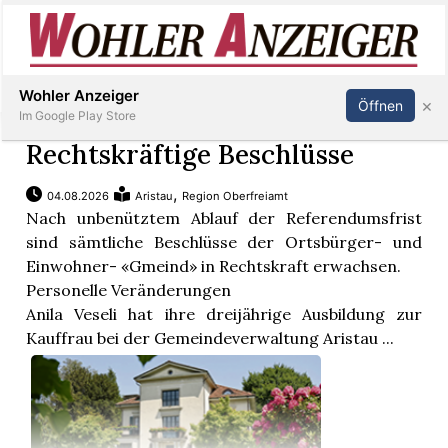
Inserieren
Abonnieren
Anmelden
Wohler Anzeiger
×
Öffnen
Im Google Play Store
Rechtskräftige Beschlüsse
,
04.08.2026
Aristau
Region Oberfreiamt
Immobilien
Nach unbenütztem Ablauf der Referendumsfrist
sind sämtliche Beschlüsse der Ortsbürger- und
Veranstaltungen
Einwohner- «Gmeind» in Rechtskraft erwachsen.
Personelle Veränderungen
Anila Veseli hat ihre dreijährige Ausbildung zur
Stellen
Kauffrau bei der Gemeindeverwaltung Aristau ...
E-
Paper
Newsletter