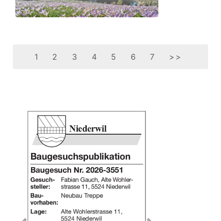
1
2
3
4
5
6
7
>>