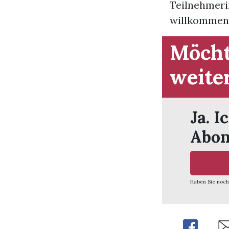
Teilnehmeri
willkommen. 
Möcht
weite
Ja. I
Abon
Haben Sie noch
Share
Sh