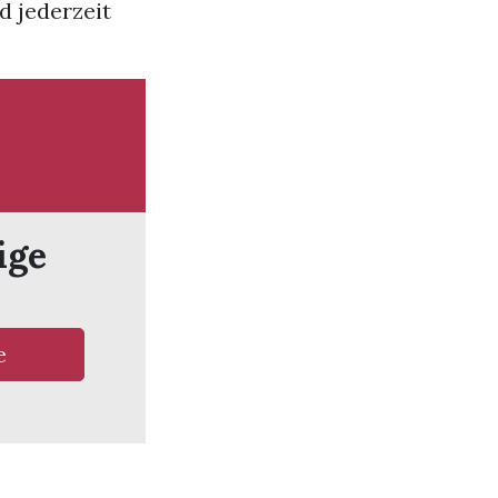
d jederzeit
ige
e