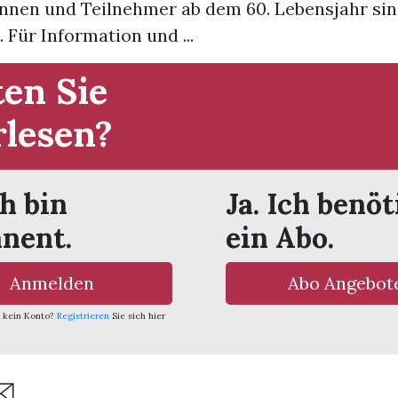
nnen und Teilnehmer ab dem 60. Lebensjahr sin
Für Information und ...
en Sie
rlesen?
ch bin
Ja. Ich benöt
nent.
ein Abo.
Anmelden
Abo Angebot
 kein Konto?
Registrieren
Sie sich hier
are