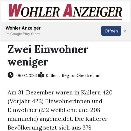
Inserieren
Abonnieren
Anmelden
Wohler Anzeiger
×
Öffnen
Im Google Play Store
Zwei Einwohner
weniger
Immobilien
Veranstaltungen
06.02.2026
Kallern
,
Region Oberfreiamt
Am 31. Dezember waren in Kallern 420
Stellen
(Vorjahr 422) Einwohnerinnen und
E-
Einwohner (212 weibliche und 208
Paper
männliche) angemeldet. Die Kallerer
Bevölkerung setzt sich aus 378
Newsletter