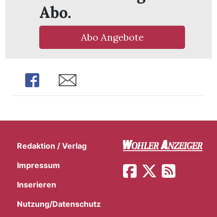
Abo.
Abo Angebote
Share
Share
Redaktion / Verlag
Impressum
en
Inserieren
Nutzung/Datenschutz