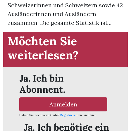
Schweizerinnen und Schweizern sowie 42
Ausländerinnen und Ausländern
App
zusammen. Die gesamte Statistik ist ...
hlen
Möchten Sie
weiterlesen?
ten
Ja. Ich bin
emgarten
Abonnent.
Anmelden
len
Haben Sie noch kein Konto?
Registrieren
Sie sich hier
Ja. Ich benötige ein