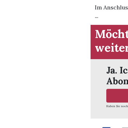
Im Anschlus
...
Möcht
weite
Ja. I
Abon
Haben Sie noch