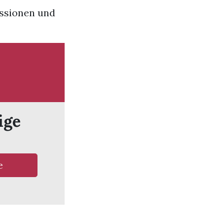
ussionen und
ige
e