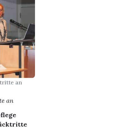
tritte an
te an
flege
ücktritte