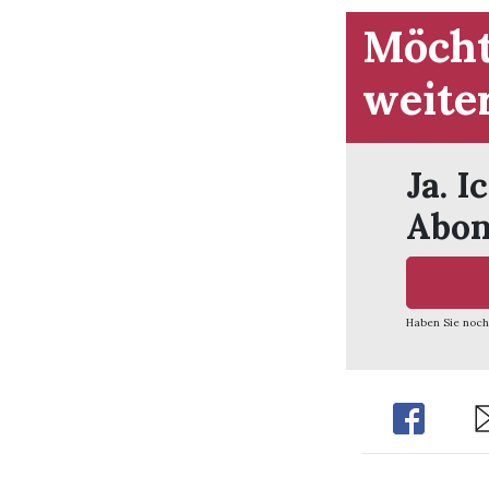
Möcht
weite
Ja. I
Abon
Haben Sie noch
Share
Sh