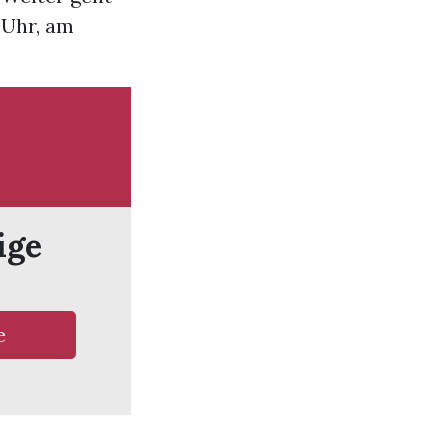
 Uhr, am
ige
e