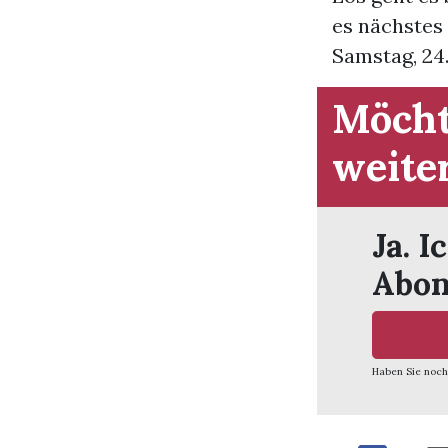
es nächstes 
Samstag, 24. 
Möcht
weite
Ja. I
Abon
Haben Sie noch