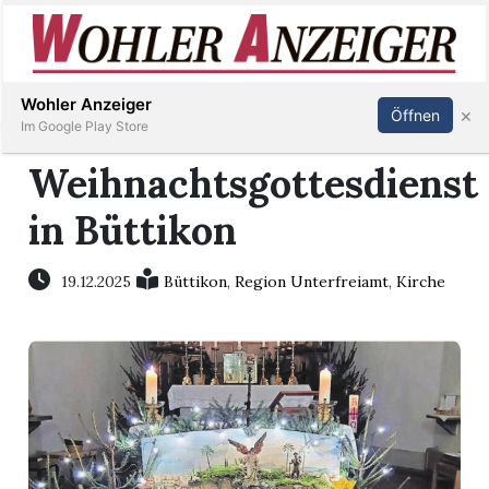
Inserieren
Abonnieren
Anmelden
Wohler Anzeiger
×
Öffnen
Im Google Play Store
Weihnachtsgottesdienst
in Büttikon
Immobilien
Veranstaltungen
19.12.2025
Büttikon
,
Region Unterfreiamt
,
Kirche
Stellen
E-
Paper
Newsletter