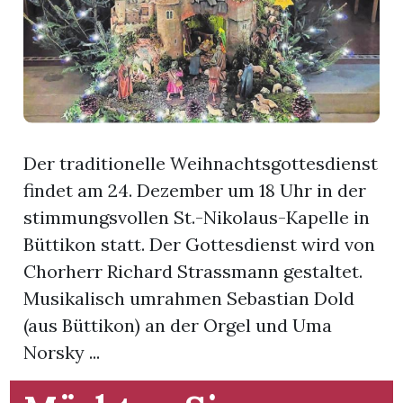
App
hlen
Der traditionelle Weihnachtsgottesdienst
ten
findet am 24. Dezember um 18 Uhr in der
stimmungsvollen St.-Nikolaus-Kapelle in
Büttikon statt. Der Gottesdienst wird von
emgarten
Chorherr Richard Strassmann gestaltet.
Musikalisch umrahmen Sebastian Dold
(aus Büttikon) an der Orgel und Uma
len
Norsky ...