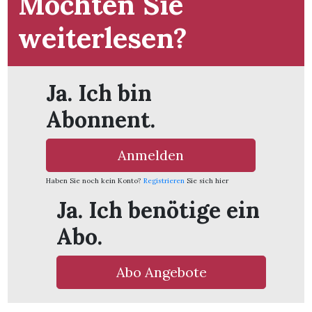
Möchten Sie
weiterlesen?
Ja. Ich bin
Abonnent.
Anmelden
Haben Sie noch kein Konto?
Registrieren
Sie sich hier
Ja. Ich benötige ein
Abo.
en
Abo Angebote