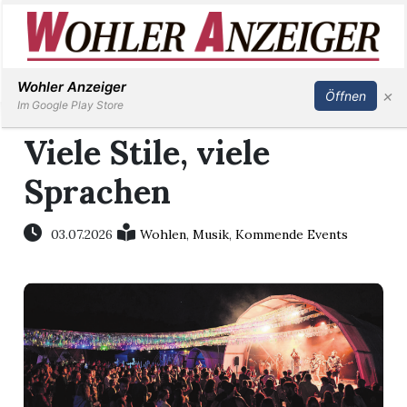
Inserieren
Abonnieren
Anmelden
Wohler Anzeiger
×
Öffnen
Im Google Play Store
Viele Stile, viele
Sprachen
Immobilien
Veranstaltungen
03.07.2026
Wohlen
,
Musik
,
Kommende Events
Stellen
E-
Paper
Newsletter