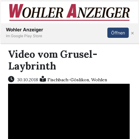
Inserieren
Abonnieren
Anmelden
Wohler Anzeiger
×
Öffnen
Im Google Play Store
Video vom Grusel-
Immobilien
Laybrinth
Veranstaltungen
30.10.2018
Fischbach-Göslikon
,
Wohlen
Stellen
E-
Paper
Newsletter