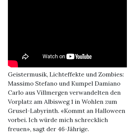
App
hlen
ten
Geistermusik, Lichteffekte und Zombies:
Massimo Stefano und Kumpel Damiano
emgarten
Carlo aus Villmergen verwandelten den
Vorplatz am Albisweg 1 in Wohlen zum
Grusel-Labyrinth. «Kommt an Halloween
len
vorbei. Ich würde mich schrecklich
freuen», sagt der 46-Jährige.