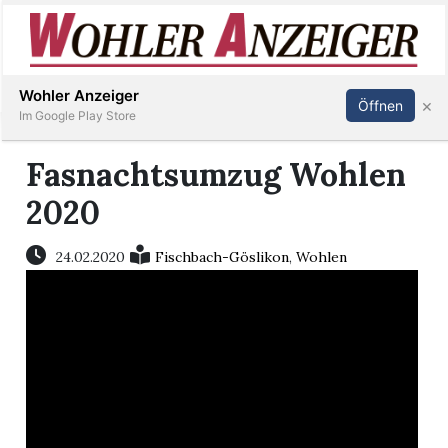
Inserieren
Abonnieren
Anmelden
Wohler Anzeiger
×
Öffnen
Im Google Play Store
Fasnachtsumzug Wohlen
Immobilien
2020
Veranstaltungen
24.02.2020
Fischbach-Göslikon
,
Wohlen
Stellen
E-
Paper
Newsletter