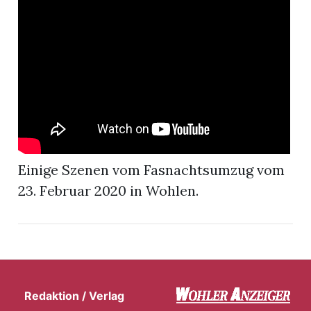
App
hlen
ten
Einige Szenen vom Fasnachtsumzug vom
23. Februar 2020 in Wohlen.
emgarten
len
Redaktion / Verlag