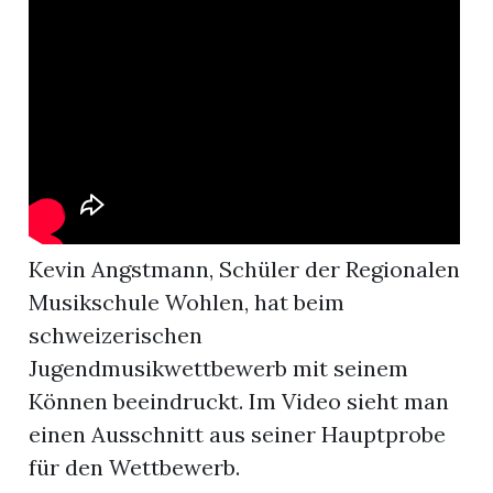
App
hlen
ten
Kevin Angstmann, Schüler der Regionalen
Musikschule Wohlen, hat beim
emgarten
schweizerischen
Jugendmusikwettbewerb mit seinem
Können beeindruckt. Im Video sieht man
len
einen Ausschnitt aus seiner Hauptprobe
für den Wettbewerb.