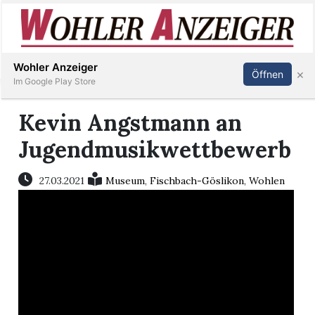
Inserieren
Abonnieren
Anmelden
Wohler Anzeiger
×
Öffnen
Im Google Play Store
Kevin Angstmann an
Immobilien
Jugendmusikwettbewerb
Veranstaltungen
27.03.2021
Museum
,
Fischbach-Göslikon
,
Wohlen
Stellen
E-
Paper
Newsletter