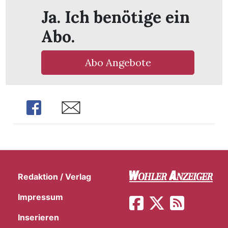
Ja. Ich benötige ein
Abo.
Abo Angebote
Share
Share
Redaktion / Verlag
en
Impressum
Inserieren