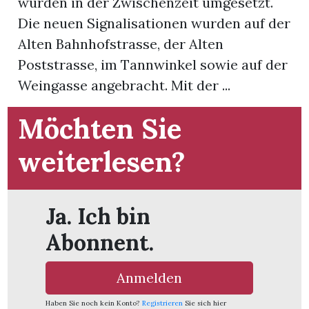
wurden in der Zwischenzeit umgesetzt.
Die neuen Signalisationen wurden auf der
App
Alten Bahnhofstrasse, der Alten
hlen
Poststrasse, im Tannwinkel sowie auf der
Weingasse angebracht. Mit der ...
Möchten Sie
ten
weiterlesen?
emgarten
Ja. Ich bin
Abonnent.
len
Anmelden
Haben Sie noch kein Konto?
Registrieren
Sie sich hier