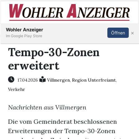
Inserieren
Abonnieren
Anmelden
Wohler Anzeiger
×
Öffnen
Im Google Play Store
Tempo-30-Zonen
erweitert
Immobilien
Veranstaltungen
17.04.2026
Villmergen
,
Region Unterfreiamt
,
Verkehr
Stellen
Nachrichten aus Villmergen
E-
Die vom Gemeinderat beschlossenen
Paper
Erweiterungen der Tempo-30-Zonen
Newsletter