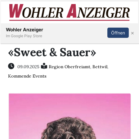
Inserieren
Abonnieren
Anmelden
Wohler Anzeiger
×
Öffnen
Im Google Play Store
«Sweet & Sauer»
Immobilien
09.09.2025
Region Oberfreiamt
,
Bettwil
,
Kommende Events
Veranstaltungen
Stellen
E-
Paper
Newsletter