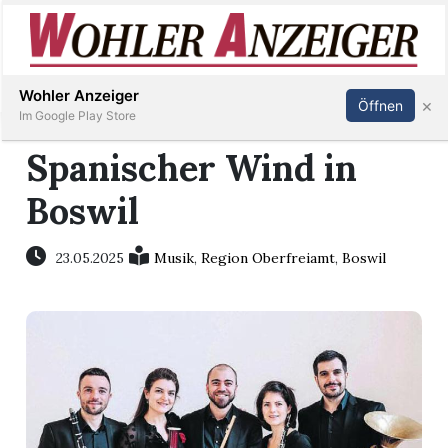
Inserieren
Abonnieren
Anmelden
Wohler Anzeiger
×
Öffnen
Im Google Play Store
Spanischer Wind in
Boswil
Immobilien
Veranstaltungen
23.05.2025
Musik
,
Region Oberfreiamt
,
Boswil
Stellen
E-
Paper
Newsletter