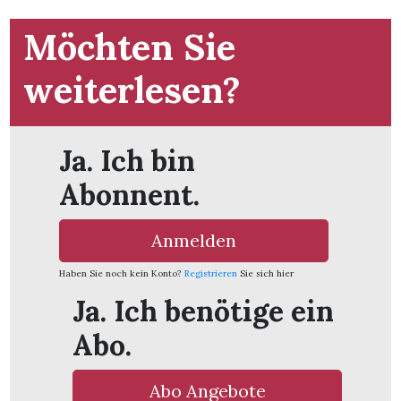
Möchten Sie
weiterlesen?
Ja. Ich bin
Abonnent.
Anmelden
Haben Sie noch kein Konto?
Registrieren
Sie sich hier
Ja. Ich benötige ein
en
Abo.
Abo Angebote