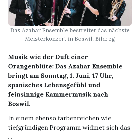
App
hlen
Das Azahar Ensemble bestreitet das nächste
Meisterkonzert in Boswil. Bild: zg
Musik
wie der Duft einer
ten
Orangenblüte: Das Azahar Ensemble
bringt am Sonntag, 1. Juni, 17 Uhr,
spanisches Lebensgefühl und
emgarten
feinsinnige Kammermusik nach
Boswil.
In einem ebenso farbenreichen wie
len
tiefgründigen Programm widmet sich das
...