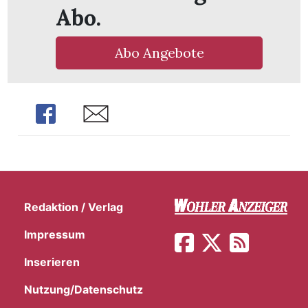
Abo.
Abo Angebote
Share
Share
Redaktion / Verlag
Impressum
en
Inserieren
Nutzung/Datenschutz