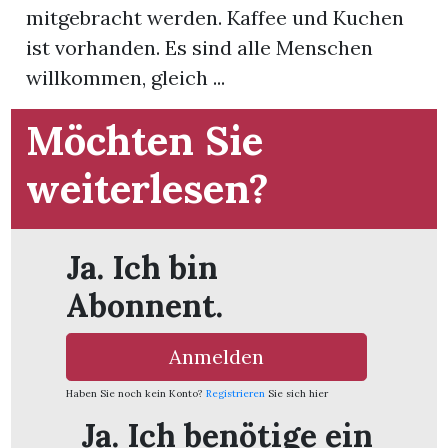
mitgebracht werden. Kaffee und Kuchen
ist vorhanden. Es sind alle Menschen
App
willkommen, gleich ...
hlen
Möchten Sie
weiterlesen?
ten
Ja. Ich bin
emgarten
Abonnent.
Anmelden
len
Haben Sie noch kein Konto?
Registrieren
Sie sich hier
Ja. Ich benötige ein