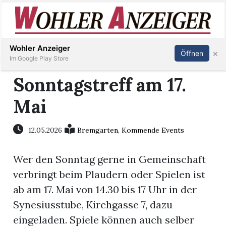
Inserieren
Abonnieren
Anmelden
Wohler Anzeiger
×
Öffnen
Im Google Play Store
Sonntagstreff am 17.
Mai
Immobilien
Veranstaltungen
12.05.2026
Bremgarten
,
Kommende Events
Wer den Sonntag gerne in Gemeinschaft
Stellen
verbringt beim Plaudern oder Spielen ist
E-
ab am 17. Mai von 14.30 bis 17 Uhr in der
Paper
Synesiusstube, Kirchgasse 7, dazu
eingeladen. Spiele können auch selber
Newsletter