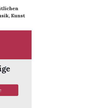
ütlichen
sik, Kunst
ige
e