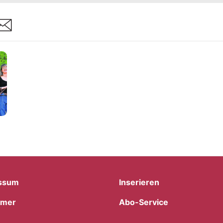
are
ssum
Inserieren
imer
Abo-Service