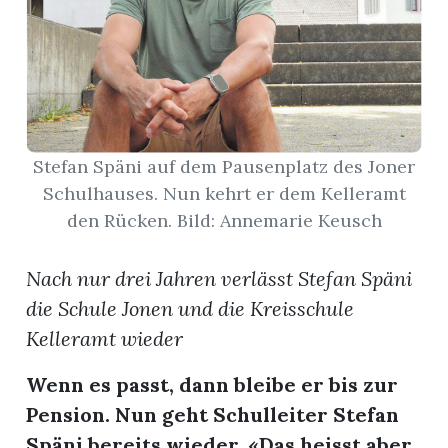
App
hlen
Stefan Späni auf dem Pausenplatz des Joner
Schulhauses. Nun kehrt er dem Kelleramt
ten
den Rücken. Bild: Annemarie Keusch
Nach nur drei Jahren verlässt Stefan Späni
emgarten
die Schule Jonen und die Kreisschule
Kelleramt wieder
len
Wenn es passt, dann bleibe er bis zur
Pension. Nun geht Schulleiter Stefan
Späni bereits wieder. «Das heisst aber