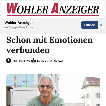
Inserieren
Abonnieren
Anmelden
Wohler Anzeiger
×
Öffnen
Im Google Play Store
Schon mit Emotionen
verbunden
Immobilien
Veranstaltungen
30.06.2026
Kelleramt
,
Schule
Stellen
E-
Paper
Newsletter