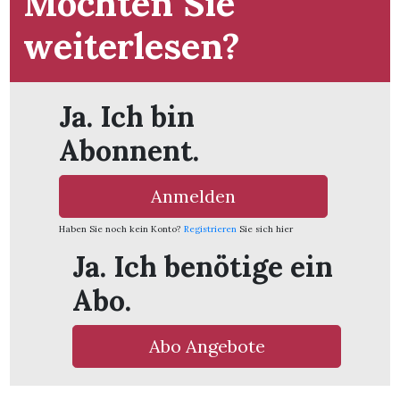
Möchten Sie
weiterlesen?
Ja. Ich bin
Abonnent.
Anmelden
Haben Sie noch kein Konto?
Registrieren
Sie sich hier
Ja. Ich benötige ein
Abo.
en
Abo Angebote