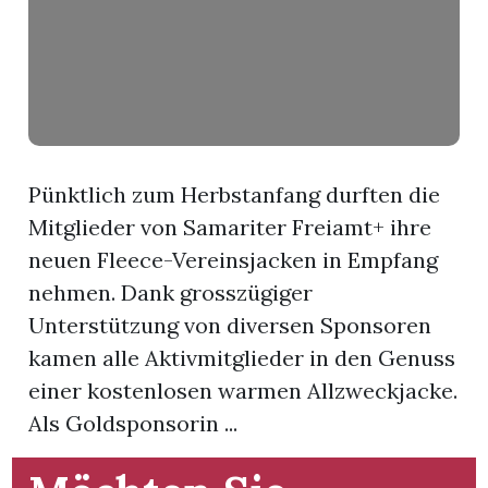
App
hlen
Pünktlich zum Herbstanfang durften die
Mitglieder von Samariter Freiamt+ ihre
ten
neuen Fleece-Vereinsjacken in Empfang
nehmen. Dank grosszügiger
emgarten
Unterstützung von diversen Sponsoren
kamen alle Aktivmitglieder in den Genuss
einer kostenlosen warmen Allzweckjacke.
len
Als Goldsponsorin ...