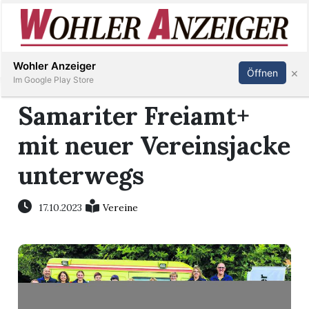
Inserieren
Abonnieren
Anmelden
Wohler Anzeiger
×
Öffnen
Im Google Play Store
Samariter Freiamt+
mit neuer Vereinsjacke
Immobilien
unterwegs
Veranstaltungen
17.10.2023
Vereine
Stellen
E-
Paper
Newsletter