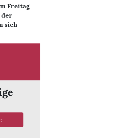
am Freitag
 der
n sich
ige
e