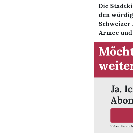
Die Stadtki
den würdig
Schweizer 
Armee und G
Möcht
weite
Ja. I
Abon
Haben Sie noch