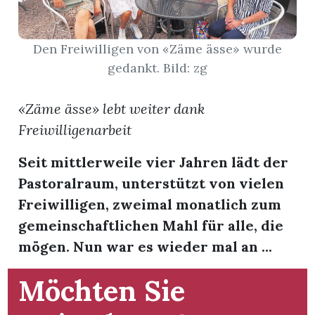
App
Den Freiwilligen von «Zäme ässe» wurde
hlen
gedankt. Bild: zg
«Zäme ässe» lebt weiter dank
Freiwilligenarbeit
ten
Seit mittlerweile vier Jahren lädt der
Pastoralraum, unterstützt von vielen
emgarten
Freiwilligen, zweimal monatlich zum
gemeinschaftlichen Mahl für alle, die
mögen. Nun war es wieder mal an ...
len
Möchten Sie