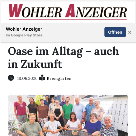
Inserieren
Abonnieren
Anmelden
Wohler Anzeiger
×
Öffnen
Im Google Play Store
Oase im Alltag – auch
in Zukunft
Immobilien
Veranstaltungen
19.06.2026
Bremgarten
Stellen
E-
Paper
Newsletter