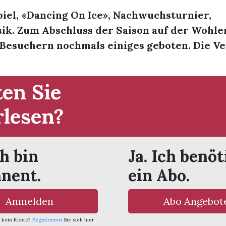
iel, «Dancing On Ice», Nachwuchsturnier,
k. Zum Abschluss der Saison auf der Wohle
Besuchern nochmals einiges geboten. Die Ve
en Sie
rlesen?
ch bin
Ja. Ich benöt
nent.
ein Abo.
Anmelden
Abo Angebot
 kein Konto?
Registrieren
Sie sich hier