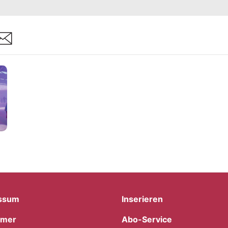
are
ssum
Inserieren
imer
Abo-Service