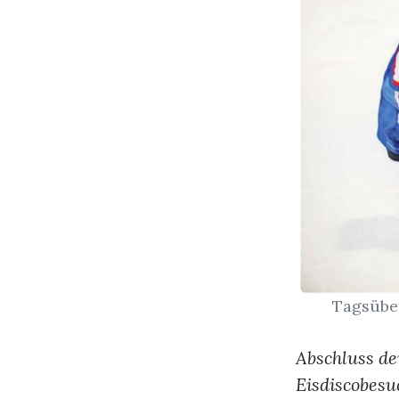
Tagsüber
Abschluss d
Eisdiscobesu