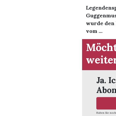
Legendensp
Guggenmusi
wurde den 
vom ...
Möcht
weite
Ja. I
Abon
Haben Sie noch