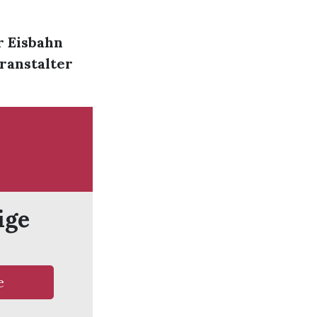
r Eisbahn
ranstalter
ige
e