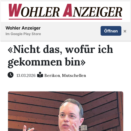
Inserieren
Abonnieren
Anmelden
Wohler Anzeiger
×
Öffnen
Im Google Play Store
«Nicht das, wofür ich
gekommen bin»
Immobilien
Veranstaltungen
13.03.2026
Berikon
,
Mutschellen
Stellen
E-
Paper
Newsletter