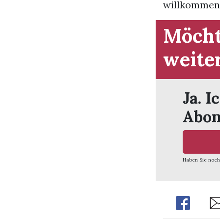
willkommen 
Möcht
weite
Ja. I
Abon
Haben Sie noch
Share
Sh