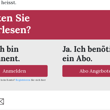
heisst.
en Sie
rlesen?
ch bin
Ja. Ich benöt
nent.
ein Abo.
Anmelden
Abo Angebot
 kein Konto?
Registrieren
Sie sich hier
are