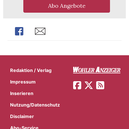
Abo Angebote
Share
Share
Redaktion / Verlag
Impressum
Inserieren
en
Nutzung/Datenschutz
Disclaimer
Abo-Service