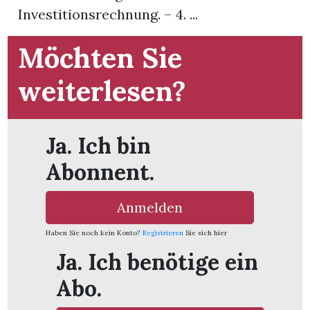
Investitionsrechnung. – 4. ...
App
Möchten Sie
hlen
weiterlesen?
Ja. Ich bin
ten
Abonnent.
emgarten
Anmelden
Haben Sie noch kein Konto?
Registrieren
Sie sich hier
Ja. Ich benötige ein
len
Abo.