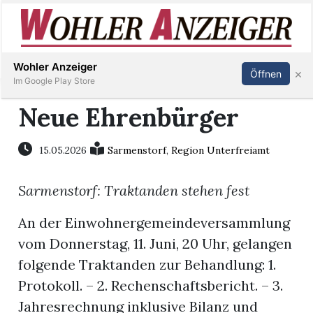
Inserieren
Abonnieren
Anmelden
Wohler Anzeiger
×
Öffnen
Im Google Play Store
Neue Ehrenbürger
Immobilien
15.05.2026
Sarmenstorf
,
Region Unterfreiamt
Veranstaltungen
Sarmenstorf: Traktanden stehen fest
Stellen
An der Einwohnergemeindeversammlung
vom Donnerstag, 11. Juni, 20 Uhr, gelangen
E-
folgende Traktanden zur Behandlung: 1.
Paper
Protokoll. – 2. Rechenschaftsbericht. – 3.
Jahresrechnung inklusive Bilanz und
Newsletter