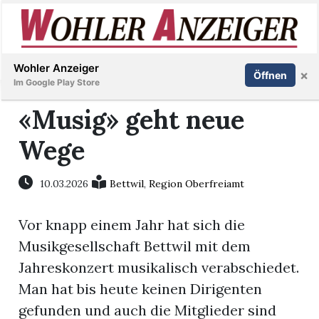
Inserieren
Abonnieren
Anmelden
Wohler Anzeiger
×
Öffnen
Im Google Play Store
«Musig» geht neue
Wege
Immobilien
Veranstaltungen
10.03.2026
Bettwil
,
Region Oberfreiamt
Vor knapp einem Jahr hat sich die
Stellen
Musikgesellschaft Bettwil mit dem
E-
Jahreskonzert musikalisch verabschiedet.
Paper
Man hat bis heute keinen Dirigenten
gefunden und auch die Mitglieder sind
Newsletter