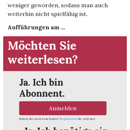
weniger geworden, sodass man auch
weiterhin nicht spielfähig ist.
App
hlen
Aufführungen am ...
Möchten Sie
weiterlesen?
ten
Ja. Ich bin
emgarten
Abonnent.
Anmelden
len
Haben Sie noch kein Konto?
Registrieren
Sie sich hier