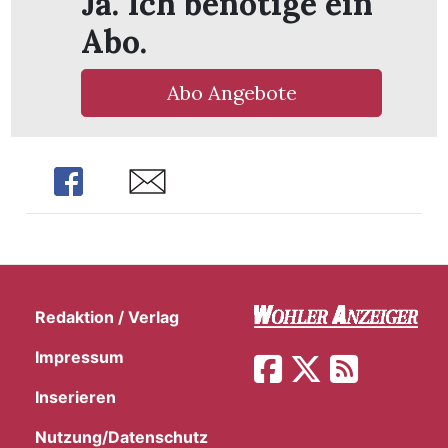
Ja. Ich benötige ein
Abo.
Abo Angebote
Share
Share
Redaktion / Verlag
en
Impressum
Inserieren
Nutzung/Datenschutz