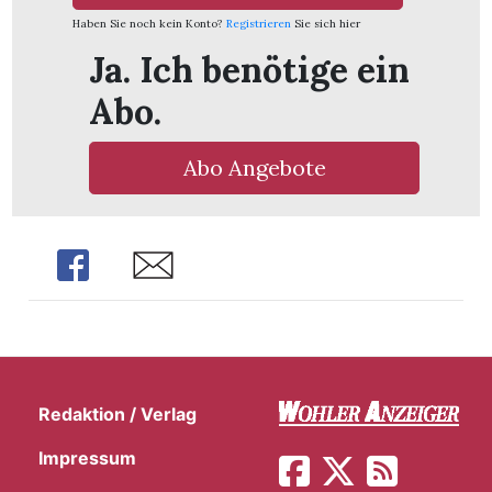
Haben Sie noch kein Konto?
Registrieren
Sie sich hier
Ja. Ich benötige ein
Abo.
Abo Angebote
Share
Share
en
Redaktion / Verlag
Impressum