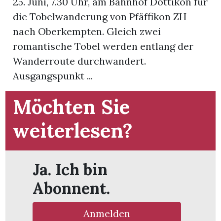
25. Juni, 7.30 Uhr, am Bahnhof Dottikon für
die Tobelwanderung von Pfäffikon ZH
App
nach Oberkempten. Gleich zwei
hlen
romantische Tobel werden entlang der
Wanderroute durchwandert.
Ausgangspunkt ...
Möchten Sie
ten
weiterlesen?
emgarten
Ja. Ich bin
Abonnent.
len
Anmelden