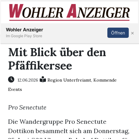
Inserieren
Abonnieren
Anmelden
Wohler Anzeiger
×
Öffnen
Im Google Play Store
Mit Blick über den
Pfäffikersee
Immobilien
Veranstaltungen
12.06.2026
Region Unterfreiamt
,
Kommende
Events
Stellen
Pro Senectute
E-
Die Wandergruppe Pro Senectute
Paper
Dottikon besammelt sich am Donnerstag,
Newsletter