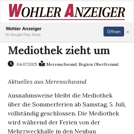
Inserieren
Abonnieren
Anmelden
Wohler Anzeiger
×
Öffnen
Im Google Play Store
Mediothek zieht um
Immobilien
04.07.2025
Merenschwand
,
Region Oberfreiamt
Veranstaltungen
Aktuelles aus Merenschwand
Stellen
Ausnahmsweise bleibt die Mediothek
über die Sommerferien ab Samstag, 5. Juli,
E-
vollständig geschlossen. Die Mediothek
Paper
wird während der Ferien von der
Mehrzweckhalle in den Neubau
Newsletter