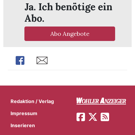
Ja. Ich benötige ein
Abo.
Abo Angebote
Share
Share
Redaktion / Verlag
en
Impressum
Inserieren