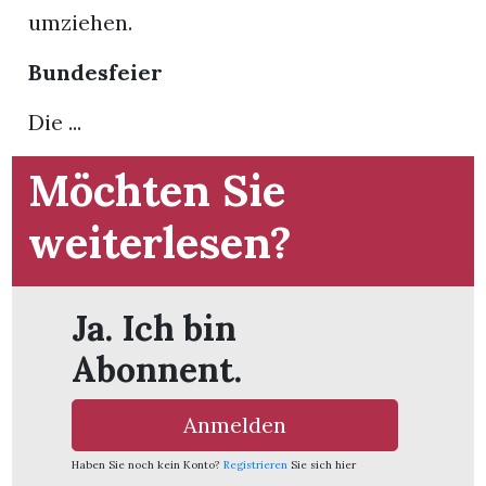
umziehen.
App
Bundesfeier
hlen
Die ...
Möchten Sie
ten
weiterlesen?
emgarten
Ja. Ich bin
Abonnent.
len
Anmelden
Haben Sie noch kein Konto?
Registrieren
Sie sich hier