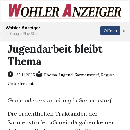
Inserieren
Abonnieren
Anmelden
Wohler Anzeiger
×
Öffnen
Im Google Play Store
Jugendarbeit bleibt
Thema
Immobilien
Veranstaltungen
25.11.2025
Thema
,
Jugend
,
Sarmenstorf
,
Region
Unterfreiamt
Stellen
Gemeindeversammlung in Sarmenstorf
E-
Die ordentlichen Traktanden der
Paper
Sarmenstorfer «Gmeind» gaben keinen
Newsletter