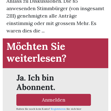
Anlass zu Diskussionen. Die 85
anwesenden Stimmbürger (von insgesamt
App
2111) genehmigten alle Anträge
hlen
einstimmig oder mit grossem Mehr. Es
waren dies die ...
Möchten Sie
ten
weiterlesen?
emgarten
Ja. Ich bin
Abonnent.
len
Anmelden
Haben Sie noch kein Konto?
Registrieren
Sie sich hier