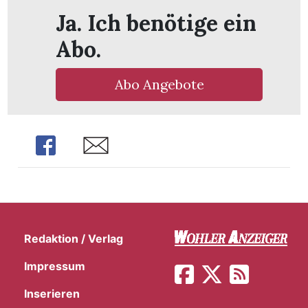
Ja. Ich benötige ein
Abo.
Abo Angebote
Share
Share
Redaktion / Verlag
en
Impressum
Inserieren