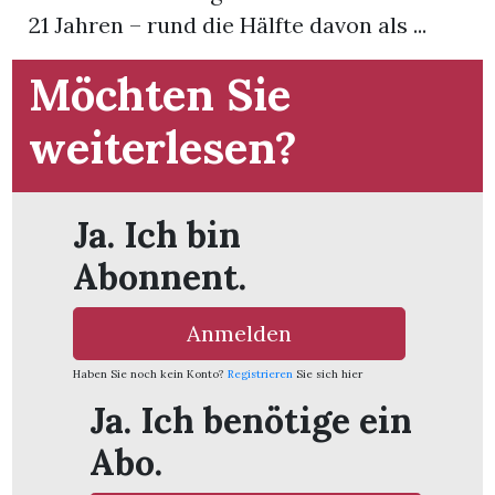
21 Jahren – rund die Hälfte davon als ...
Möchten Sie
weiterlesen?
Ja. Ich bin
Abonnent.
Anmelden
Haben Sie noch kein Konto?
Registrieren
Sie sich hier
en
Ja. Ich benötige ein
Abo.