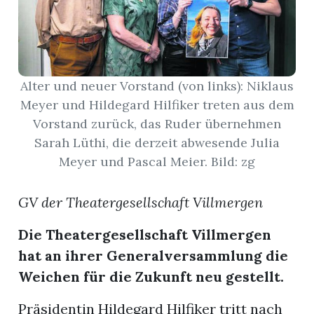
App
hlen
Alter und neuer Vorstand (von links): Niklaus
Meyer und Hildegard Hilfiker treten aus dem
Vorstand zurück, das Ruder übernehmen
Sarah Lüthi, die derzeit abwesende Julia
ten
Meyer und Pascal Meier. Bild: zg
emgarten
GV der Theatergesellschaft Villmergen
Die Theatergesellschaft Villmergen
hat an ihrer Generalversammlung die
len
Weichen für die Zukunft neu gestellt.
Präsidentin Hildegard Hilfiker tritt nach