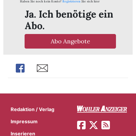
Haben Sie noch kein Konto?
Registrieren
Sie sich hier
Ja. Ich benötige ein
Abo.
Abo Angebote
Share
Share
en
Redaktion / Verlag
Impressum
Inserieren