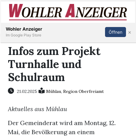
Inserieren
Abonnieren
Anmelden
Wohler Anzeiger
×
Öffnen
Im Google Play Store
Infos zum Projekt
Turnhalle und
Immobilien
Schulraum
Veranstaltungen
21.02.2025
Mühlau
,
Region Oberfreiamt
Stellen
Aktuelles aus Mühlau
E-
Paper
Der Gemeinderat wird am Montag, 12.
Mai, die Bevölkerung an einem
Newsletter