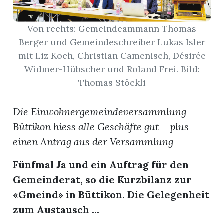
App
Von rechts: Gemeindeammann Thomas
Berger und Gemeindeschreiber Lukas Isler
hlen
mit Liz Koch, Christian Camenisch, Désirée
Widmer-Hübscher und Roland Frei. Bild:
Thomas Stöckli
ten
Die Einwohnergemeindeversammlung
Büttikon hiess alle Geschäfte gut – plus
emgarten
einen Antrag aus der Versammlung
Fünfmal Ja und ein Auftrag für den
Gemeinderat, so die Kurzbilanz zur
len
«Gmeind» in Büttikon. Die Gelegenheit
zum Austausch ...