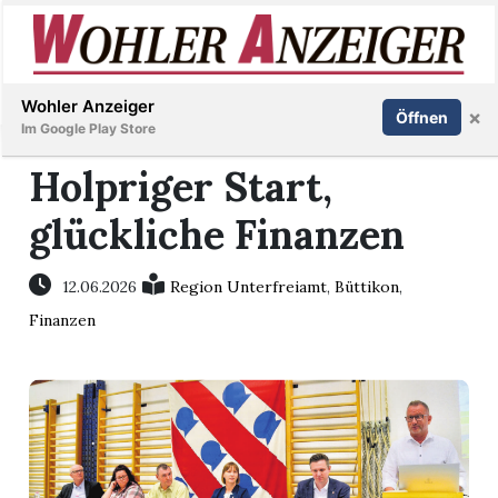
Inserieren
Abonnieren
Anmelden
Wohler Anzeiger
×
Öffnen
Im Google Play Store
Holpriger Start,
glückliche Finanzen
Immobilien
Veranstaltungen
12.06.2026
Region Unterfreiamt
,
Büttikon
,
Finanzen
Stellen
E-
Paper
Newsletter