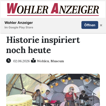
Inserieren
Abonnieren
Anmelden
Wohler Anzeiger
×
Öffnen
Im Google Play Store
Historie inspiriert
noch heute
Immobilien
Veranstaltungen
02.06.2026
Wohlen
,
Museum
Stellen
E-
Paper
Newsletter