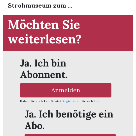
Strohmuseum zum ...
Möchten Sie
weiterlesen?
Ja. Ich bin
Abonnent.
Anmelden
Haben Sie noch kein Konto?
Registrieren
Sie sich hier
en
Ja. Ich benötige ein
Abo.