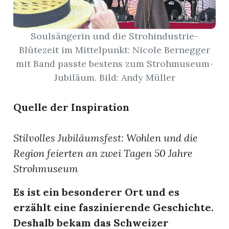
App
Soulsängerin und die Strohindustrie-
hlen
Blütezeit im Mittelpunkt: Nicole Bernegger
mit Band passte bestens zum Strohmuseum-
Jubiläum. Bild: Andy Müller
ten
Quelle der Inspiration
Stilvolles Jubiläumsfest: Wohlen und die
emgarten
Region feierten an zwei Tagen 50 Jahre
Strohmuseum
Es ist ein besonderer Ort und es
len
erzählt eine faszinierende Geschichte.
Deshalb bekam das Schweizer